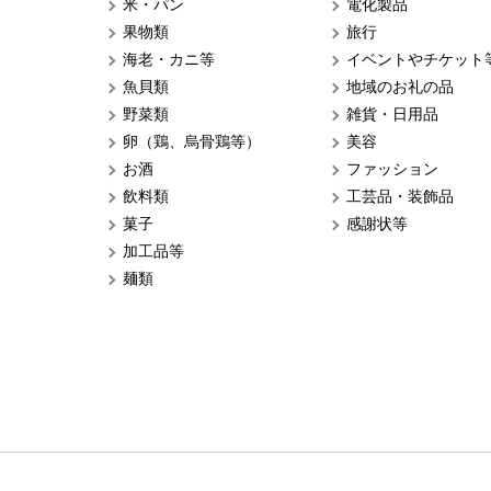
米・パン
電化製品
果物類
旅行
海老・カニ等
イベントやチケット
魚貝類
地域のお礼の品
野菜類
雑貨・日用品
卵（鶏、烏骨鶏等）
美容
お酒
ファッション
飲料類
工芸品・装飾品
菓子
感謝状等
加工品等
麺類