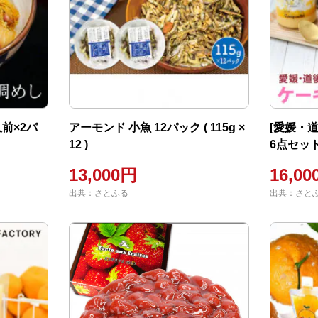
前×2パ
アーモンド 小魚 12パック ( 115g ×
[愛媛・
12 )
6点セット
13,000円
16,0
出典：さとふる
出典：さと