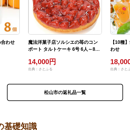
め合わせ
魔法洋菓子店ソルシエの苺のコン
【10種
ポート タルトケーキ 6号 6人～8人
わせ
分 直径19cm 約720g
14,000円
18,0
出典：さとふる
出典：さと
松山市の返礼品一覧
の基礎知識