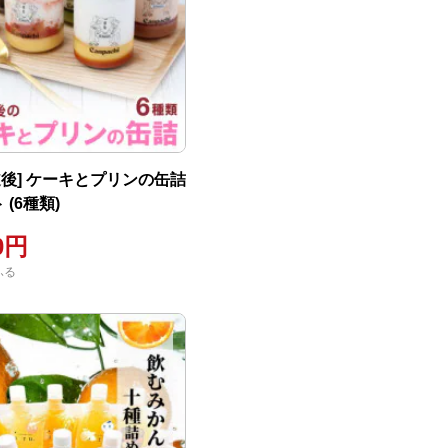
道後] ケーキとプリンの缶詰
 (6種類)
00円
ふる