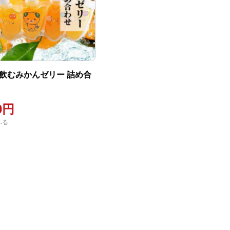
】飲むみかんゼリー 詰め合
00円
ふる