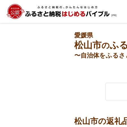
愛媛県
松山市
ふ
の
〜自治体をふるさ
松山市の返礼