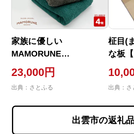
家族に優しい
柾目(
MAMORUNE
な板【1
STANDARD バス・フェ
23,000円
10,0
イスタオル 4枚セット
出典：さとふる
出典：さ
【2_3-010】
出雲市の返礼