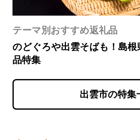
ふるさと納税の基礎知識
10秒ぴったり診断
テーマ別おすすめ返礼品
のどぐろや出雲そばも！島根
自治体直営サイト特集
品特集
はじめるバイブルとは
出雲市の特集
よくあるご質問
問い合わせ