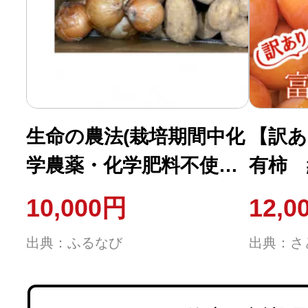
生命の農法(栽培期間中化
【訳あ
学農薬・化学肥料不使用
有柿 約
栽培)玉ねぎ&じゃがいも
個)
10,000円
12,0
詰め合わせ(5kg)
出典：ふるなび
出典：さ