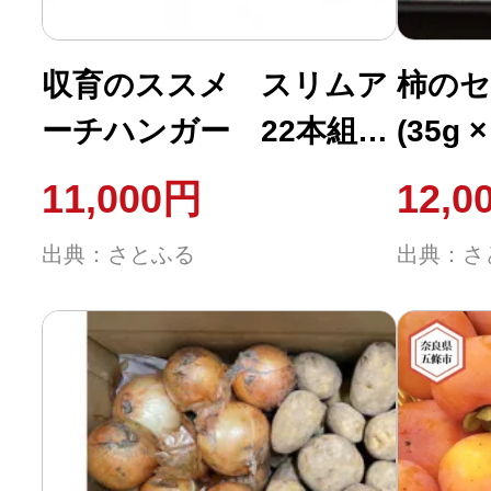
ふるさと納税の基礎知識
収育のススメ スリムア
柿の
10秒ぴったり診断
ーチハンガー 22本組
(35g 
ホワイト
自治体直営サイト特集
11,000円
12,0
はじめるバイブルとは
出典：さとふる
出典：さ
よくあるご質問
問い合わせ