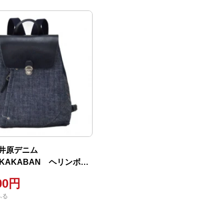
井原デニム
OKAKABAN ヘリンボー
ク ネイビー
00円
ふる