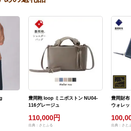
g
豊岡鞄 loop ミニボストン NU04-
豊岡財布 c
116グレージュ
ウォレット
110,000円
100,0
出典：さとふる
出典：さと