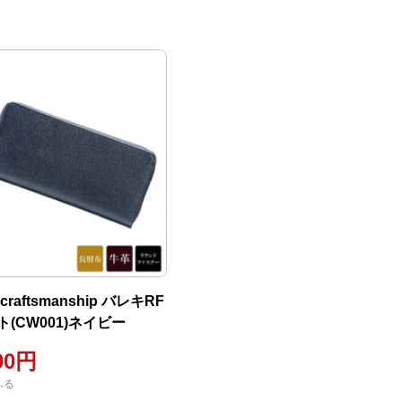
raftsmanship バレキRF
(CW001)ネイビー
00円
ふる