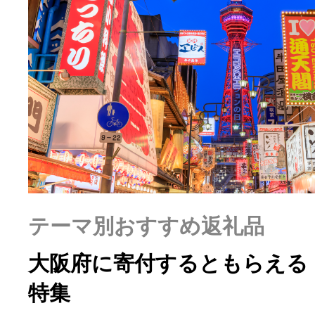
ふるさと納税の基礎知識
10秒ぴったり診断
自治体直営サイト特集
はじめるバイブルとは
よくあるご質問
テーマ別おすすめ返礼品
大阪府に寄付するともらえる
問い合わせ
特集