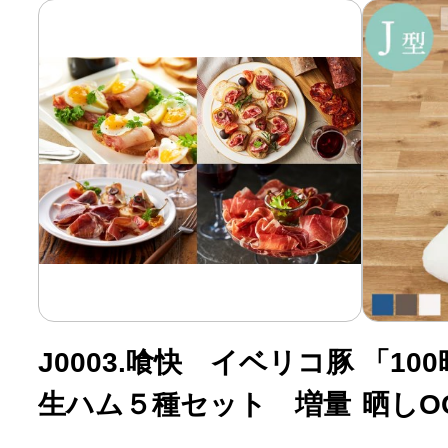
J0003.喰快 イベリコ豚
「10
生ハム５種セット 増量
晒しO
ラウン