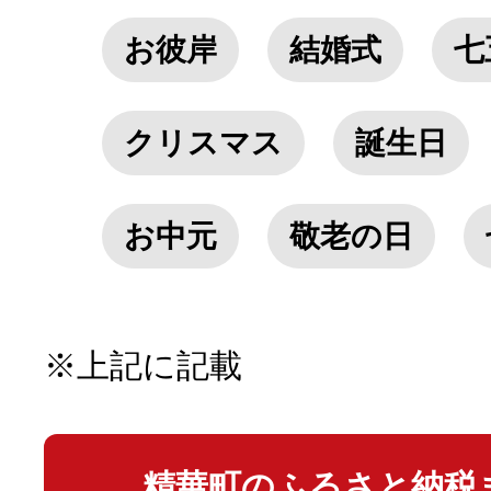
お彼岸
結婚式
七
10秒ぴったり診断
クリスマス
誕生日
自治体直営サイト特集
はじめるバイブルとは
お中元
敬老の日
よくあるご質問
※上記に記載
問い合わせ
精華町のふるさと納税