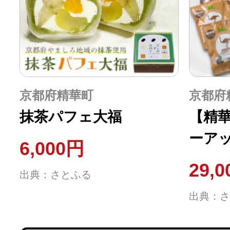
京都府精華町
京都府
抹茶パフェ大福
【精華
ーア
6,000円
ダチ
29,
出典：さとふる
ー 
出典：さ