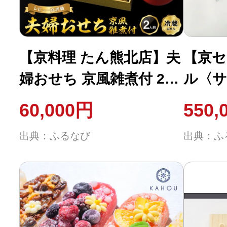
【京料理 たん熊北店】夫
【京セ
婦おせち 京風雑煮付 2人
ル〈サ
前|京都 おせち 人気 和風
イヤ
60,000円
550,
正月
【カジ
出典：ふるなび
出典：ふ
石】