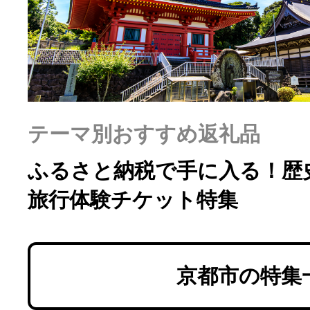
ふるさと納税の基礎知識
10秒ぴったり診断
自治体直営サイト特集
テーマ別おすすめ返礼品
はじめるバイブルとは
ふるさと納税で手に入る！歴
旅行体験チケット特集
よくあるご質問
問い合わせ
京都市の特集