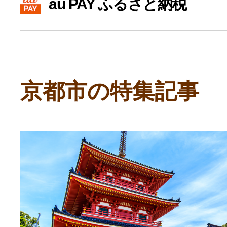
au PAY ふるさと納税
寄付上限額シミュレーション
給与所得者版
京都市の特集記事
副業・パラレルワーカー
個人事業主・フリーラン
個人事業・フリーランス