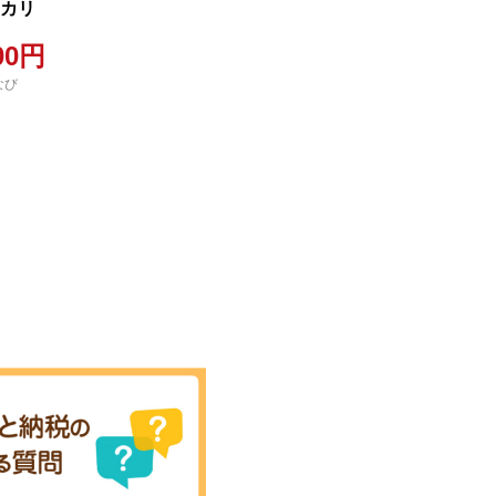
ヒカリ
00円
なび