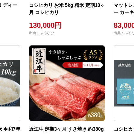
N ディー
コシヒカリ お米 5kg 精米 定期10ヶ
マットレ
月 コシヒカリ
ー カー
130,000円
83,0
出典：ふるなび
出典：ふる
米 令和7年
近江牛 定期3ヶ月 すき焼き 約380g
コシヒカリ