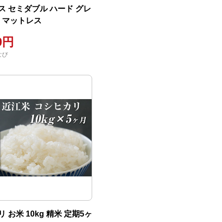
ス セミダブル ハード グレ
キ マットレス
00円
なび
 お米 10kg 精米 定期5ヶ