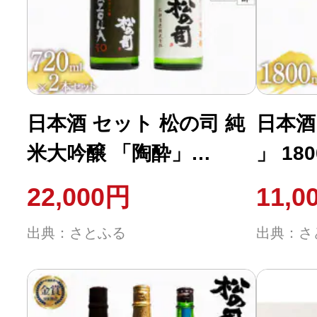
ふるさと納税の基礎知識
10秒ぴったり診断
自治体直営サイト特集
日本酒 セット 松の司 純
日本酒
米大吟醸 「陶酔」
」 18
はじめるバイブルとは
「AZOLLA50」 720ml ×
瀬酒造
22,000円
11,0
2本 AH014
AJ009
よくあるご質問
出典：さとふる
出典：さ
問い合わせ