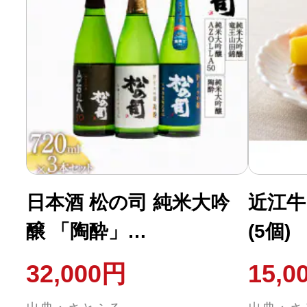
日本酒 松の司 純米大吟
近江牛
醸 「陶酔」
(5個)
「AZOLLA50」「竜王山
32,000円
15,0
田錦」 720ml×3本