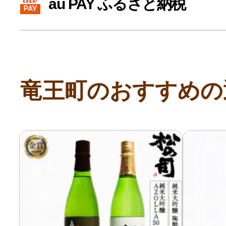
au PAY ふるさと納税
寄付上限額シミュレーション
給与所得者版
竜王町のおすすめの
副業・パラレルワーカー
個人事業主・フリーラン
個人事業・フリーランス