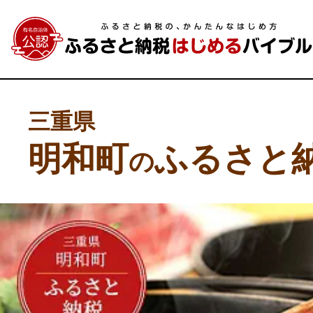
三重県
明和町
ふるさと
の