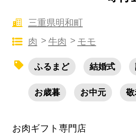
10秒ぴったり診断
三重県明和町
肉
牛肉
モモ
自治体直営サイト特集
はじめるバイブルとは
ふるまど
結婚式
よくあるご質問
お歳暮
お中元
敬
問い合わせ
お肉ギフト専門店