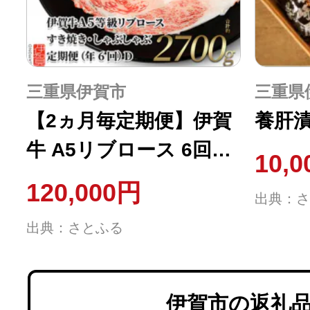
三重県伊賀市
三重県
【2ヵ月毎定期便】伊賀
養肝漬
牛 A5リブロース 6回定
10,
期便コースD 合計2700g
120,000円
出典：さ
全6回
出典：さとふる
伊賀市の返礼