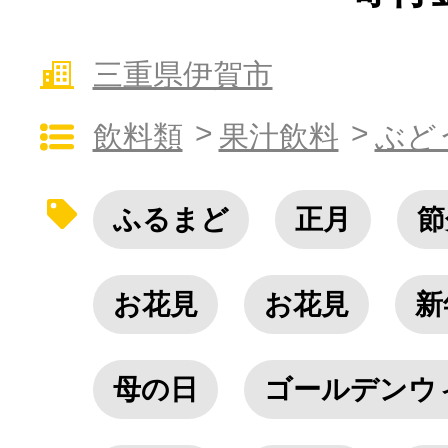
10秒ぴったり診断
三重県伊賀市
飲料類
果汁飲料
ぶど
自治体直営サイト特集
はじめるバイブルとは
ふるまど
正月
節
よくあるご質問
お花見
お花見
新
問い合わせ
母の日
ゴールデンウ