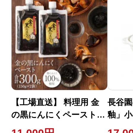
【工場直送】 料理用 金
長谷園
の黒にんにくペースト
釉」小(
300g (150g×2) 青森県産