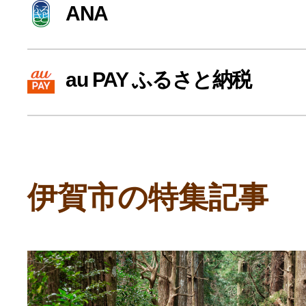
ANA
寄付上限額シミュレーション
給与所得者版
au PAY ふるさと納税
副業・パラレルワーカー
個人事業主・フリーラン
伊賀市の特集記事
個人事業・フリーランス