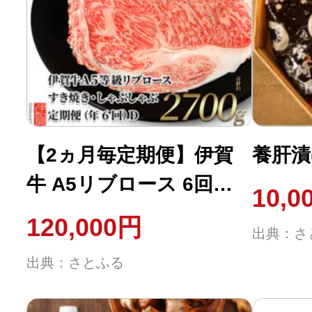
【2ヵ月毎定期便】伊賀
養肝漬
牛 A5リブロース 6回定
10,0
期便コースD 合計2700g
120,000円
出典：さ
全6回
出典：さとふる