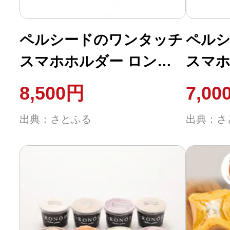
ふるさと納税の基礎知識
ペルシードのワンタッチ
ペル
10秒ぴったり診断
スマホホルダー ロング
スマホ
アーム 吸盤
自治体直営サイト特集
8,500円
7,00
はじめるバイブルとは
出典：さとふる
出典：さ
よくあるご質問
問い合わせ