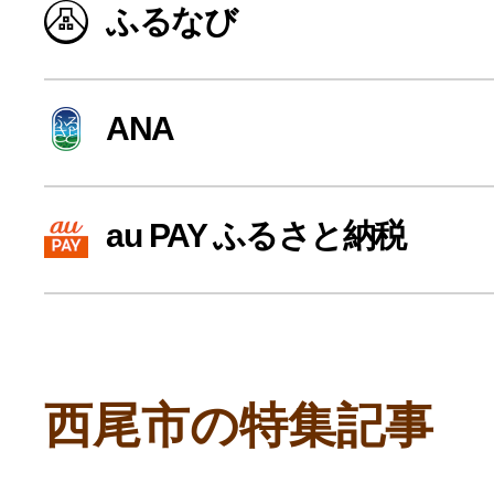
ふるなび
寄付上限額シミュレーション
給与所得者版
ANA
副業・パラレルワーカー
au PAY ふるさと納税
個人事業主・フリーラン
個人事業・フリーランス
西尾市の特集記事