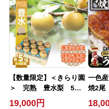
【数量限定】＜きらり園
一色産
＞ 完熟 豊水梨 5
焼2尾
㎏・K086-19
I034-1
19,000円
18,0