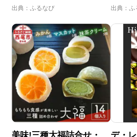
出典：ふるなび
出典：ふ
美味!三種大福詰合せ・
デ・レ