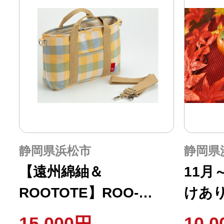
静岡県浜松市
静岡県
【遠州綿紬＆
11月
ROOTOTE】ROO-
けあ
Carriage 檸檬
柿 3
15,000円
10,