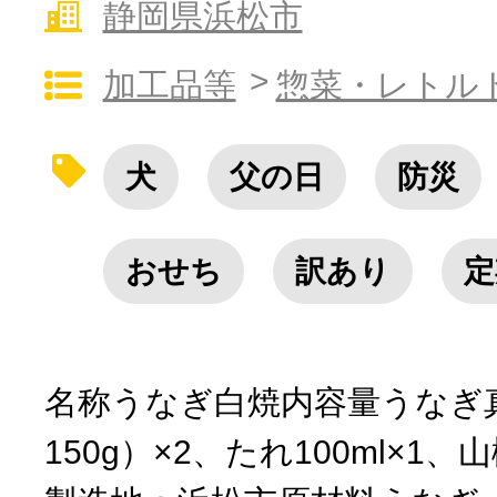
静岡県浜松市
10秒ぴったり診断
加工品等
惣菜・レトル
自治体直営サイト特集
犬
父の日
防災
はじめるバイブルとは
おせち
訳あり
定
よくあるご質問
問い合わせ
名称うなぎ白焼内容量うなぎ
150g）×2、たれ100ml×1、