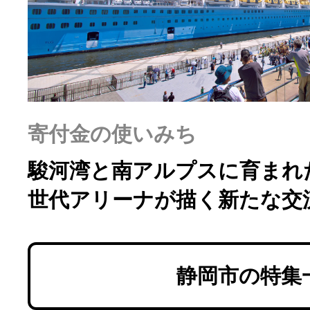
ふるさと納税の基礎知識
10秒ぴったり診断
自治体直営サイト特集
寄付金の使いみち
はじめるバイブルとは
駿河湾と南アルプスに育まれた
世代アリーナが描く新たな交
よくあるご質問
問い合わせ
静岡市の特集