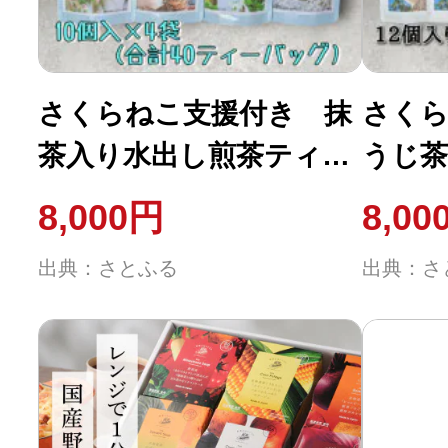
さくらねこ支援付き 抹
さくら
茶入り水出し煎茶ティー
うじ茶
バッグ 10個入り×4袋
個入り
8,000円
8,00
(合計40リットル分)
ーバッ
出典：さとふる
出典：さ