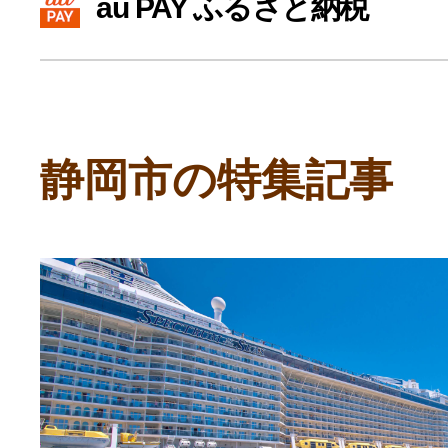
au PAY ふるさと納税
寄付上限額シミュレーション
給与所得者版
静岡市の特集記事
副業・パラレルワーカー
個人事業主・フリーラン
個人事業・フリーランス