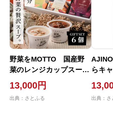
野菜をMOTTO 国産野
AJI
菜のレンジカップスー
らキ
プ 6個ギフトセット
700g
13,000円
13,0
出典：さとふる
出典：さ