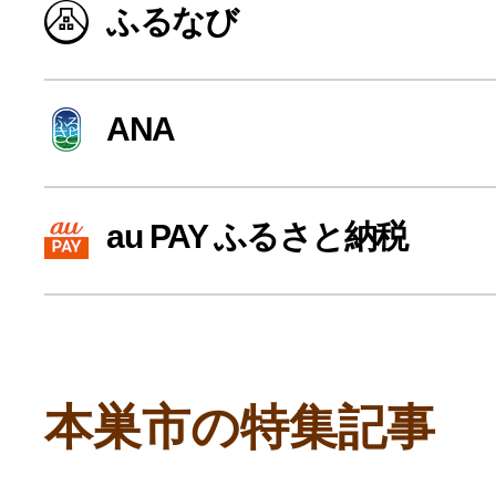
ふるなび
寄付上限額シミュレーション
給与所得者版
ANA
副業・パラレルワーカー
au PAY ふるさと納税
個人事業主・フリーラン
個人事業・フリーランス
本巣市の特集記事