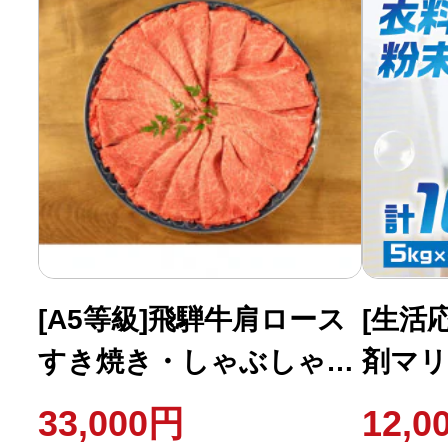
[A5等級]飛騨牛肩ロース
[生活
すき焼き・しゃぶしゃぶ
剤マ
用900g
10kg
33,000円
12,0