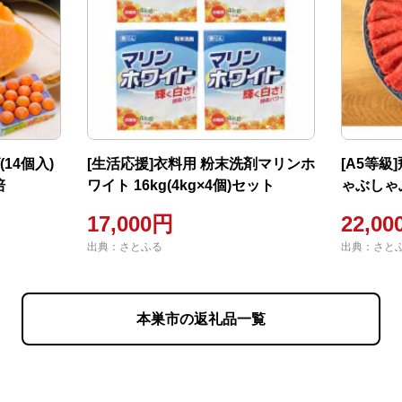
14個入)
[生活応援]衣料用 粉末洗剤マリンホ
[A5等
培
ワイト 16kg(4kg×4個)セット
ゃぶしゃぶ
17,000円
22,0
出典：さとふる
出典：さと
本巣市の返礼品一覧