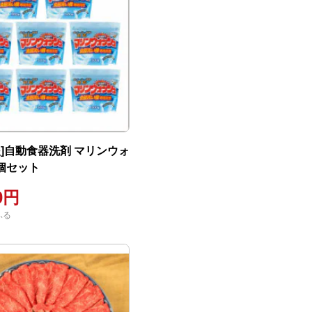
援]自動食器洗剤 マリンウォ
8個セット
00円
ふる