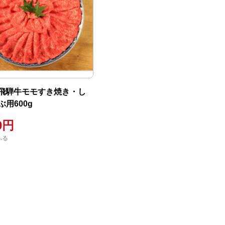
級]飛騨牛モモすき焼き・し
用600g
00円
ふる