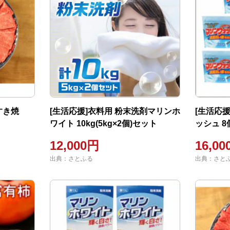
すき焼
[生活応援]衣料用 粉末洗剤マリンホ
[生活応
ワイト 10kg(5kg×2個)セット
ッシュ 
12,000円
16,0
出典：さとふる
出典：さと