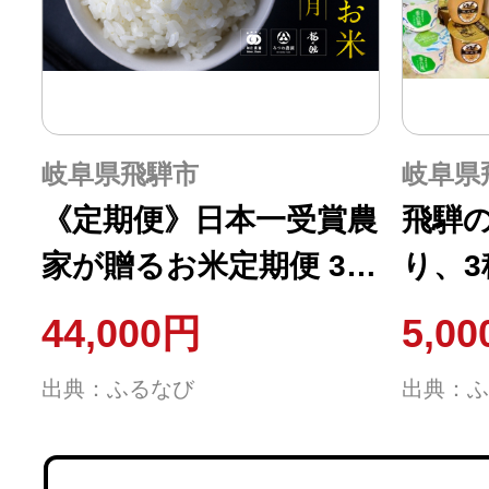
岐阜県飛騨市
岐阜県
《定期便》日本一受賞農
飛騨
家が贈るお米定期便 3回
り、3
みつわ農園 和仁農園 龍
バラ
44,000円
5,0
の瞳 コシヒカリ こしひ
[Q105
出典：ふるなび
出典：ふ
かり 黄金の煌き 食べ比
べ 5kg 5キロ 特A 飛騨