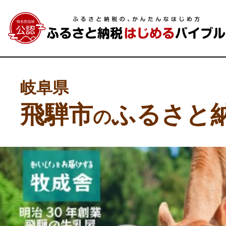
岐阜県
飛騨市
ふるさと
の