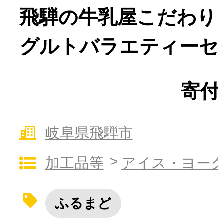
寄付上限額シミュレーション
飛騨の牛乳屋こだわり、
グルトバラエティーセット
給与所得者版
副業・パラレルワーカー
寄付
個人事業主・フリーラン
岐阜県飛騨市
個人事業・フリーランス
加工品等
アイス・ヨー
ふるまど
ふるさと納税の基礎知識