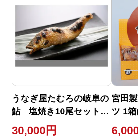
うなぎ屋たむろの岐阜の
宮田製
鮎 塩焼き10尾セット
ツ 1箱
(国産)【69】
30,000円
6,00