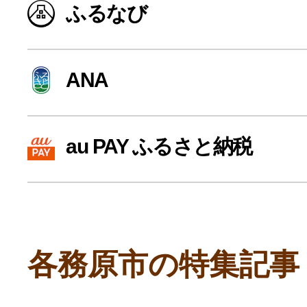
ふるなび
寄付上限額シミュレーション
給与所得者版
ANA
副業・パラレルワーカー
au PAY ふるさと納税
個人事業主・フリーラン
個人事業・フリーランス
各務原市の特集記事