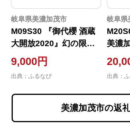
岐阜県美濃加茂市
岐阜県
M09S30 『御代櫻 酒蔵
M20S02 令和
大開放2020』幻の限定
美濃加
酒セット -HOME-
㎏)
9,000円
20,
出典：ふるなび
出典：ふ
美濃加茂市の返