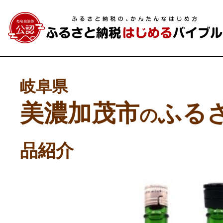
岐阜県
美濃加茂市
ふる
の
品紹介