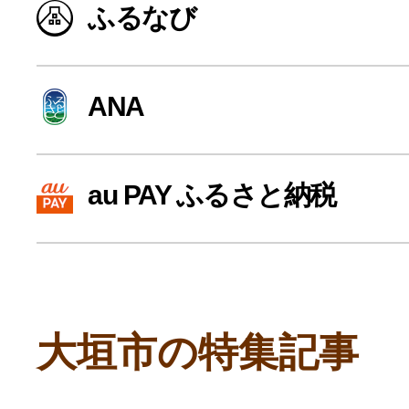
ふるなび
寄付上限額シミュレーション
給与所得者版
ANA
副業・パラレルワーカー
au PAY ふるさと納税
個人事業主・フリーラン
個人事業・フリーランス
大垣市の特集記事