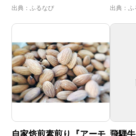
出典：ふるなび
出典：ふ
自家焙煎素煎り『アーモ
飛騨牛