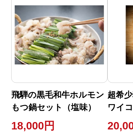
飛騨の黒毛和牛ホルモン
超希少
もつ鍋セット（塩味）
ワイ
ァンシ
18,000円
20,0
イーン