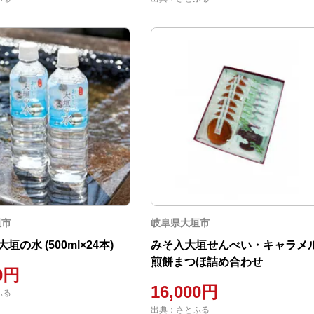
垣市
岐阜県大垣市
垣の水 (500ml×24本)
みそ入大垣せんべい・キャラメ
煎餅まつほ詰め合わせ
00円
16,000円
ふる
出典：さとふる