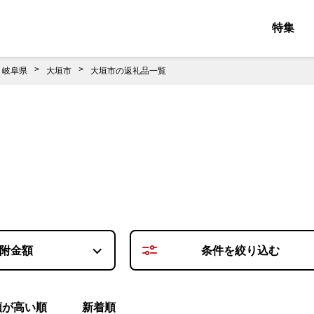
特集
岐阜県
大垣市
大垣市の返礼品一覧
附金額
条件を
絞り込む
額が高い順
新着順