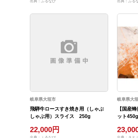
出典：ふるなび
出典：ふる
岐阜県大垣市
岐阜県大
飛騨牛ロースすき焼き用（しゃぶ
【国産蜂
しゃぶ用）スライス 250g
ット450
ねもち蜂
22,000円
23,0
出典：ふるなび
出典：さと