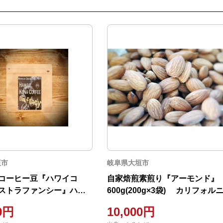
垣市
岐阜県大垣市
コーヒー豆『ハワイコ
自家焙煎素煎り『アーモンド』
ストラファンシー』ハワ
600g(200g×3袋) カリフォル
イーンコーヒー農園
ノンパレル 無塩・無添加 【ハ
00円
10,000円
ロースト（浅煎り）】