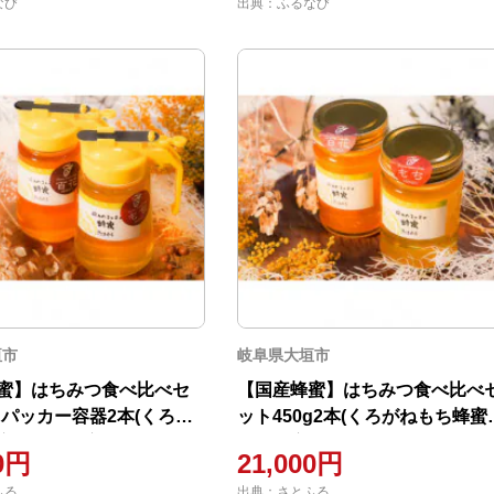
なび
出典：ふるなび
垣市
岐阜県大垣市
蜜】はちみつ食べ比べセ
【国産蜂蜜】はちみつ食べ比べ
gパッカー容器2本(くろが
ット450g2本(くろがねもち蜂蜜
蜜、百花蜂蜜)
百花蜂蜜)
00円
21,000円
ふる
出典：さとふる