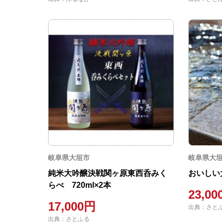
岐阜県大垣市
岐阜県大
純米大吟醸決戦関ヶ原東西呑みく
おいしい大
らべ 720ml×2本
23,0
17,000円
出典：さと
出典：さとふる