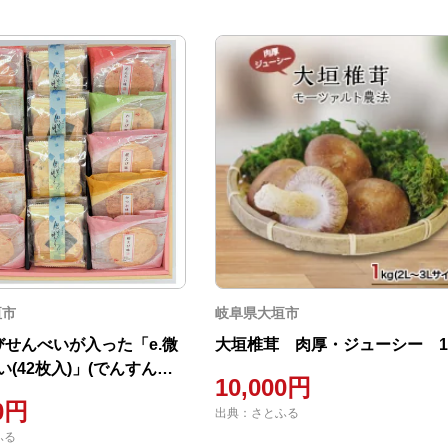
垣市
岐阜県大垣市
びせんべいが入った「e.微
大垣椎茸 肉厚・ジューシー 1
(42枚入)」(でんすん堂
10,000円
00円
出典：さとふる
ふる