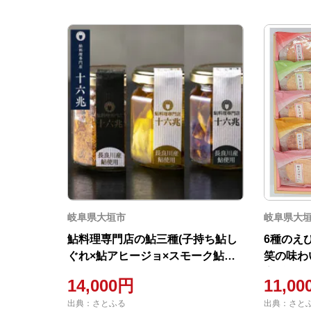
岐阜県大垣市
岐阜県大
鮎料理専門店の鮎三種(子持ち鮎し
6種のえ
ぐれ×鮎アヒージョ×スモーク鮎ア
笑の味わい
ヒージョ)
斉秀)
14,000円
11,0
出典：さとふる
出典：さと