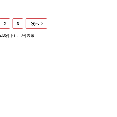
2
3
次へ
,465件中1～12件表示