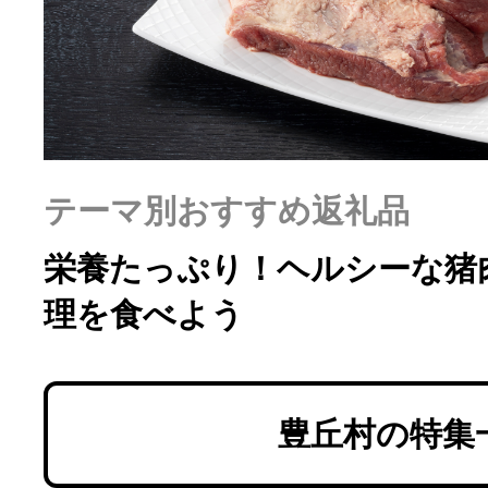
ふるさと納税の基礎知識
10秒ぴったり診断
自治体直営サイト特集
テーマ別おすすめ返礼品
はじめるバイブルとは
栄養たっぷり！ヘルシーな猪
理を食べよう
よくあるご質問
問い合わせ
豊丘村の特集