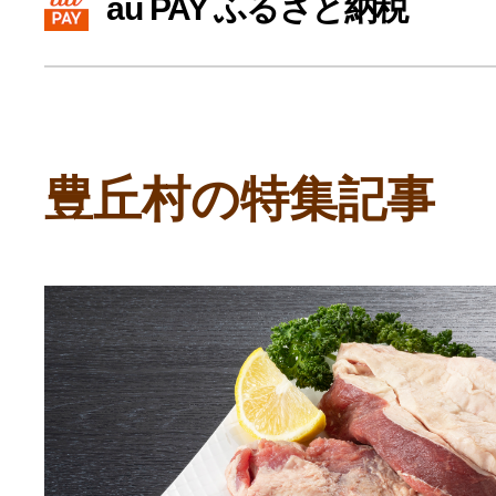
au PAY ふるさと納税
寄付上限額シミュレーション
給与所得者版
豊丘村の特集記事
副業・パラレルワーカー
個人事業主・フリーラン
個人事業・フリーランス