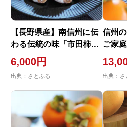
【長野県産】南信州に伝
信州の
わる伝統の味「市田柿」
ご家庭
170g×3袋〈2027年1月中
ト<2
6,000円
13,0
旬～2月下旬発送〉
下旬発
出典：さとふる
出典：さ