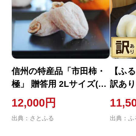
信州の特産品「市田柿・
【ふる
極」 贈答用 2Lサイズ(12
訳あり
個入)〈2027年1月下旬～
なし 
12,000円
11,5
2月下旬発送〉
出典：さとふる
出典：ふ