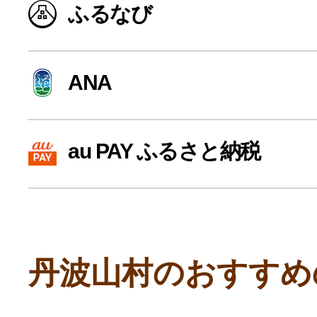
ふるなび
寄付上限額シミュレーション
給与所得者版
ANA
副業・パラレルワーカー
au PAY ふるさと納税
個人事業主・フリーラン
個人事業・フリーランス
丹波山村のおすすめ