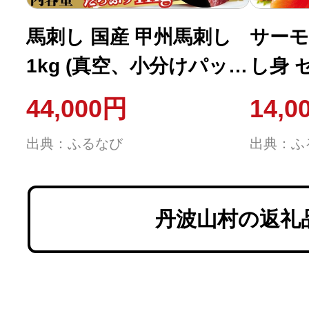
馬刺し 国産 甲州馬刺し
サーモ
1kg (真空、小分けパッ
し身 セ
ク)【tab0219-1000】
44,000円
14,0
出典：ふるなび
出典：ふ
丹波山村の返礼