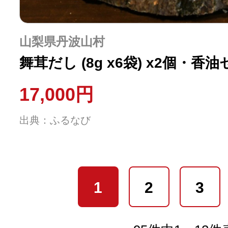
山梨県丹波山村
舞茸だし (8g x6袋) x2個・香油
17,000円
出典：ふるなび
1
2
3