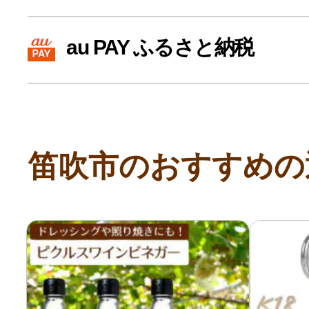
寄付上限額シミュレーション
au PAY ふるさと納税
給与所得者版
副業・パラレルワーカー
笛吹市のおすすめの
個人事業主・フリーラン
個人事業・フリーランス