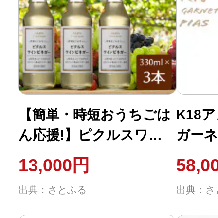
ふるさと納税の基礎知識
10秒ぴったり診断
自治体直営サイト特集
【簡単・時短おうちごは
K18
はじめるバイブルとは
ん応援!】ピクルスワイ
ガーネ
よくあるご質問
ンビネガー3本セット≪
13,000円
58,0
自社醸造ワインビネガー
問い合わせ
出典：さとふる
出典：さ
使用≫