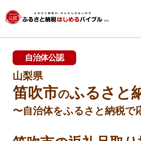
自治体公認
山梨県
笛吹市
ふるさと
の
〜自治体をふるさと納税で