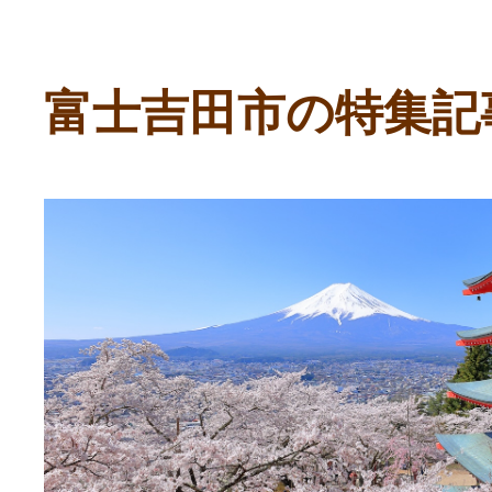
ふるさと納税の基礎知識
10秒ぴったり診断
富士吉田市の特集記
自治体直営サイト特集
はじめるバイブルとは
よくあるご質問
問い合わせ