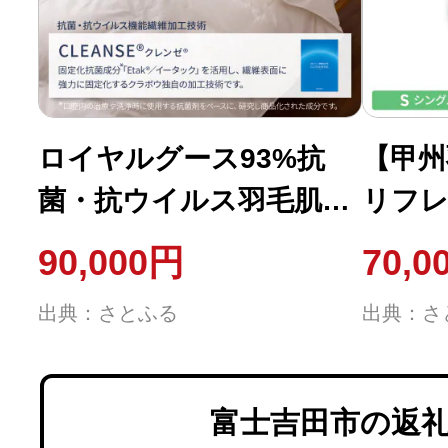
ロイヤルグース93%抗
【甲州
菌・抗ウイルス羽毛肌掛
リフレ
けふとん(シングル)超長
エクセ
90,000円
70,0
綿 日本製【甲州羽毛ふ
ルサイ
出典：さとふる
出典：さ
とん】
しま
富士吉田市の返