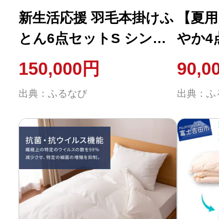
新生活応援 羽毛本掛けふ
【夏用
とん6点セットS シング
やか4
ル 【甲州羽毛ふとん】
羽毛布
150,000円
90,0
羽毛布団 寝具 掛けふと
ん 布
出典：ふるなび
出典：ふ
ん 布団 掛布団 シングル
布団 
布団 ふとん