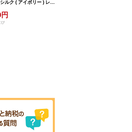
シルク ( アイボリー ) レデ
00円
なび