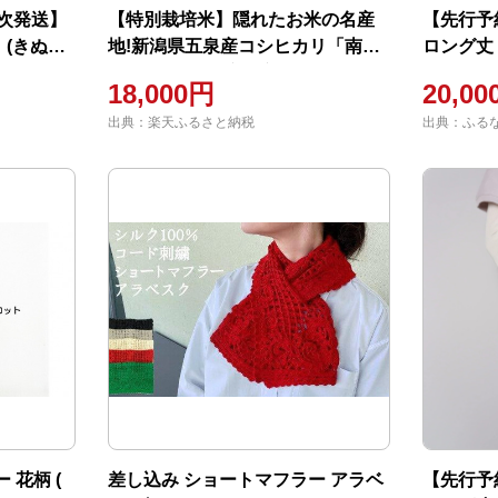
順次発送】
【特別栽培米】隠れたお米の名産
【先行予
(きぬお
地!新潟県五泉産コシヒカリ「南郷
ロング丈 
米」 令和5年産 玄米5kg×2袋
ース
18,000円
20,0
【1447530】
出典：楽天ふるさと納税
出典：ふる
 花柄 (
差し込み ショートマフラー アラベ
【先行予