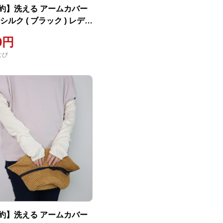
約】洗える アームカバー
シルク ( ブラック ) レディ
00円
なび
約】洗える アームカバー