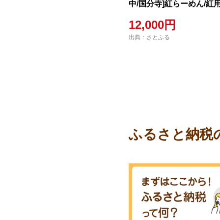
中/国分寺]紅らーめん/紅
油付き(3人前)控え目な激
12,000円
出典：さとふる
ふるさと納税