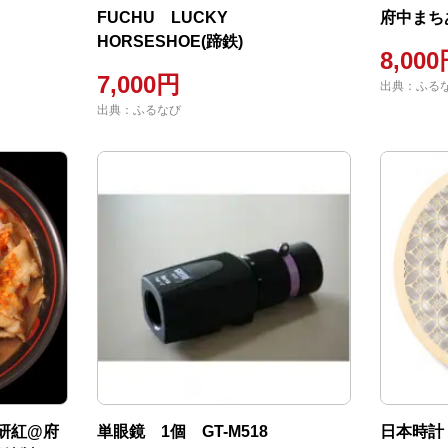
FUCHU LUCKY
府中まち
HORSESHOE(蹄鉄)
8,00
7,000円
出典：ふる
出典：ふるなび
研紅@府
単眼鏡 1個 GT-M518
日本時計