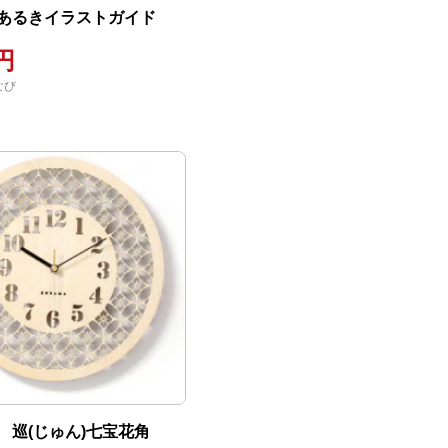
あるきイラストガイド
0円
なび
 巡(じゅん)七宝花角