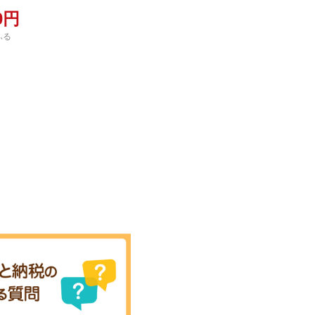
00円
ふる