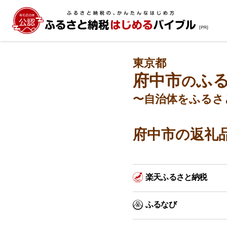
東京都
府中市
ふ
の
〜自治体をふるさ
府中市の返礼
楽天ふるさと納税
ふるなび