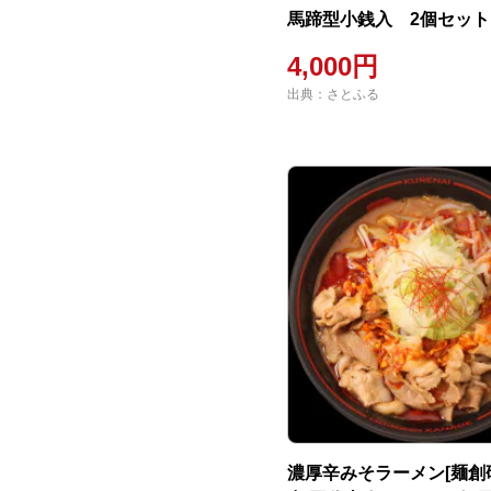
馬蹄型小銭入 2個セット
4,000円
出典：さとふる
濃厚辛みそラーメン[麺創