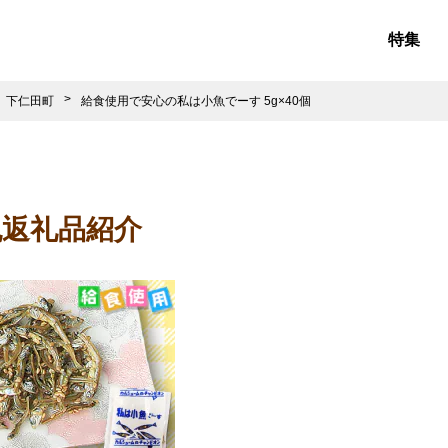
特集
下仁田町
給食使用で安心の私は小魚でーす 5g×40個
税
返礼品紹介