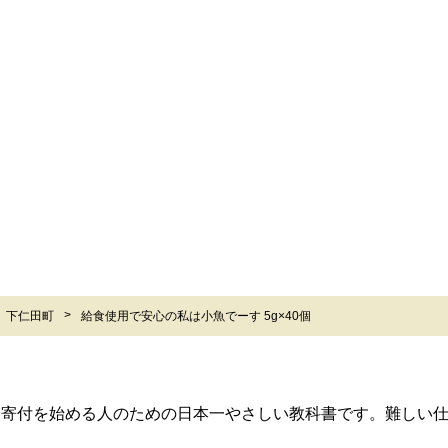
下仁田町
給食使用で安心の私は小魚でーす 5g×40個
ら寄付を始める人のための日本一やさしい教科書です。難しい