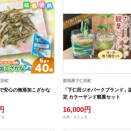
仁田町
群馬県下仁田町
で安心の無添加こざかな
「下仁田ジオパークブランド」
定 カラーサンド観葉セット
0円
16,000円
ふる
出典：さとふる