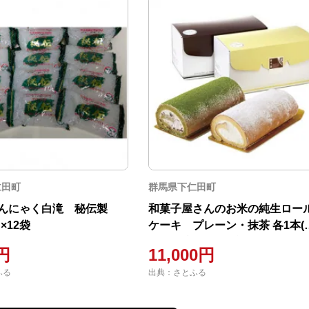
仁田町
群馬県下仁田町
んにゃく白滝 秘伝製
和菓子屋さんのお米の純生ロー
×12袋
ケーキ プレーン・抹茶 各1本(
18cm)計2本 化粧箱入り
0円
11,000円
ふる
出典：さとふる