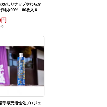
のおしりナップやわらか
純水99% 80枚入 6個
00円
ふる
若手蔵元活性化プロジェ