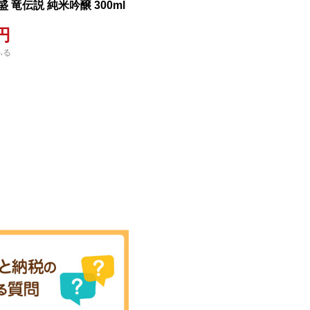
 竜伝説 純米吟醸 300ml
0円
ふる