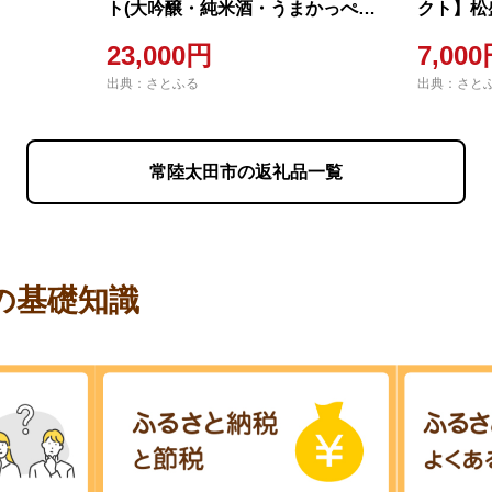
ト(大吟醸・純米酒・うまかっぺ
クト】松盛
720ml 各1本)【茨城の地酒】
23,000円
7,00
出典：さとふる
出典：さと
常陸太田市の返礼品一覧
の基礎知識