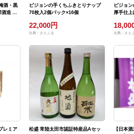
梅酒・黒
ピジョンの手くちふきとりナップ
ピジョン
部酒造 常
70枚入2個パック×16個
厚手仕上げ
パック×6
22,000円
18,0
出典：さとふる
出典：さと
プレミア
松盛 常陸太田市認証特産品Aセッ
【日本酒