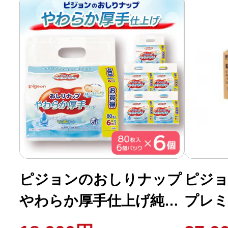
ピジョンのおしりナップ
ピジ
やわらか厚手仕上げ純水
プレミ
99% 80枚入 6個パック
枚6P×