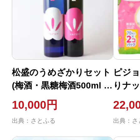
ふるさと納税の基礎知識
10秒ぴったり診断
自治体直営サイト特集
松盛のうめざかりセット
ピジ
はじめるバイブルとは
(梅酒・黒糖梅酒500ml 各
りナッ
よくあるご質問
1本)【岡部酒造 常陸太田
ク×16
10,000円
22,0
飲みくらべ】
問い合わせ
出典：さとふる
出典：さ