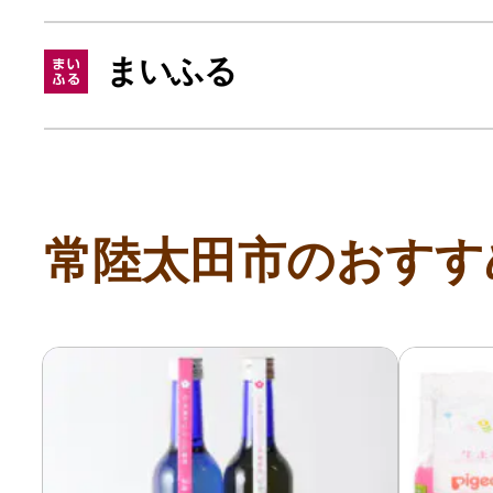
寄付上限額シミュレーション
まいふる
給与所得者版
副業・パラレルワーカー
常陸太田市のおすす
個人事業主・フリーラン
個人事業・フリーランス