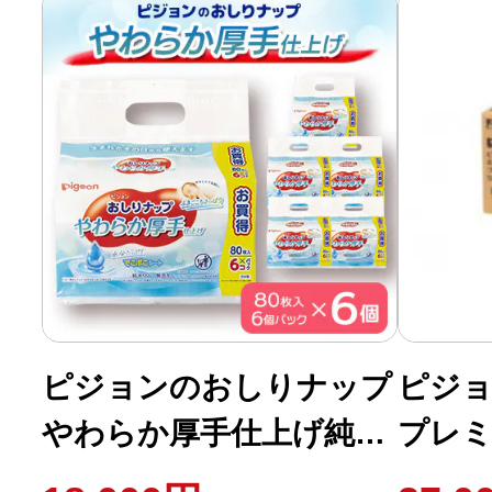
ピジョンのおしりナップ
ピジ
やわらか厚手仕上げ純水
プレミ
99% 80枚入 6個パック
枚6P×