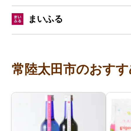
寄付上限額シミュレーション
まいふる
給与所得者版
副業・パラレルワーカー
常陸太田市のおすす
個人事業主・フリーラン
個人事業・フリーランス