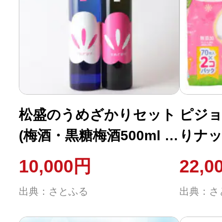
ふるさと納税の基礎知識
10秒ぴったり診断
自治体直営サイト特集
松盛のうめざかりセット
ピジ
はじめるバイブルとは
(梅酒・黒糖梅酒500ml 各
りナッ
よくあるご質問
1本)【岡部酒造 常陸太田
ク×16
10,000円
22,0
飲みくらべ】
問い合わせ
出典：さとふる
出典：さ