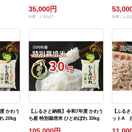
35,000円
53,0
出典：ふるなび
出典：ふる
度 かわう
【ふるさと納税】令和7年度 かわう
【ふるさ
 20kg
ち産 特別栽培米 ひとめぼれ 30kg
ットA (
105,000円
11,0