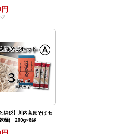
00円
なび
と納税】川内高原そば セ
乾麺) 200g×6袋
00円