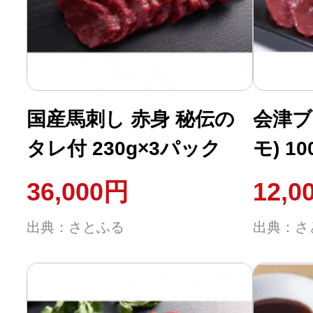
国産馬刺し 赤身 秘伝の
会津ブ
タレ付 230g×3パック
モ) 1
36,000円
12,0
出典：さとふる
出典：さ