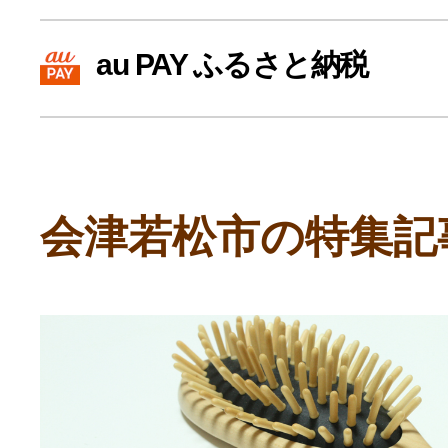
寄付上限額シミュレーション
au PAY ふるさと納税
給与所得者版
副業・パラレルワーカー
会津若松市の特集記
個人事業主・フリーラン
個人事業・フリーランス