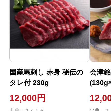
国産馬刺し 赤身 秘伝の
会津銘
タレ付 230g
(130g
12,000円
12,0
出典：さとふる
出典：さ