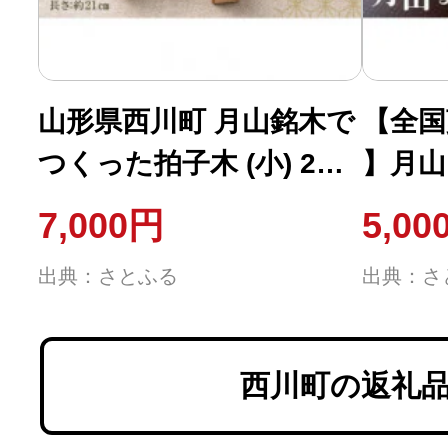
山形県西川町 月山銘木で
【全国
つくった拍子木 (小) 2組
】月山
火の用心
(15個
7,000円
5,00
ぎ・み
出典：さとふる
出典：さ
西川町の返礼