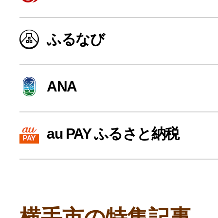
寄付上限額シミュレーション
ふるなび
給与所得者版
ANA
副業・パラレルワーカー
個人事業主・フリーラン
au PAY ふるさと納税
個人事業・フリーランス
横手市の特集記事