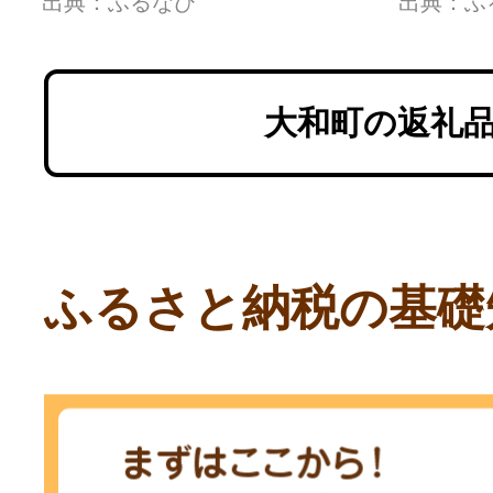
出典：ふるなび
出典：ふ
暮 【株式会社高政】
ブーケ
ta642
シュ 
ブルー
大和町の返礼
合成洗
ふるさと納税の基礎