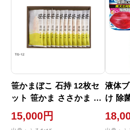
ドメイ
メン
笹かまぼこ 石持 12枚セ
液体ブ
ット 笹かま ささかま か
け 除
まぼこ 蒲鉾 おつまみ 練
セット 
15,000円
18,0
り物 すり身 お中元 お歳
計10個