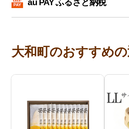
au PAY ふるさと納税
寄付上限額シミュレーション
給与所得者版
大和町のおすすめの
副業・パラレルワーカー
個人事業主・フリーラン
個人事業・フリーランス