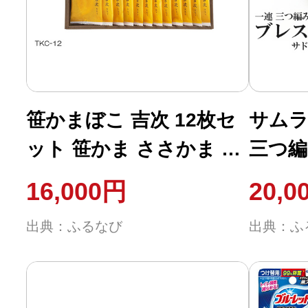
ふるさと納税の基礎知識
10秒ぴったり診断
自治体直営サイト特集
笹かまぼこ 吉次 12枚セ
サムラ
ット 笹かま ささかま か
三つ編
はじめるバイブルとは
まぼこ 蒲鉾 おつまみ 練
サドル
16,000円
20,0
り物 すり身 お中元 お歳
イズ＞
よくあるご質問
出典：ふるなび
出典：ふ
暮 【株式会社高政】
ザーブ
問い合わせ
ta641
革小物
メ革 