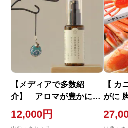
【メディアで多数紹
【 カ
介】 アロマが豊かに香
がに 脚
る アロマハンドジェル
3L・
12,000円
27,0
水産 