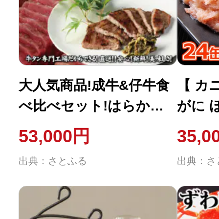
ふるさと納税の基礎知識
10秒ぴったり診断
自治体直営サイト特集
大人気商品!成牛&仔牛食
【 カ
べ比べセット!はらから
がに 
はじめるバイブルとは
の逸品 牛たん
50g×
53,000円
35,0
1.5kg 秘伝の塩味職人
ヤ水産
よくあるご質問
出典：さとふる
出典：さ
仕込み
問い合わせ