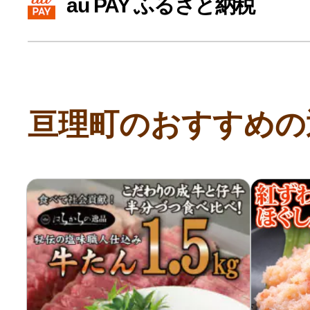
au PAY ふるさと納税
寄付上限額シミュレーション
給与所得者版
亘理町のおすすめの
副業・パラレルワーカー
個人事業主・フリーラン
個人事業・フリーランス