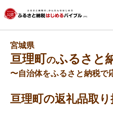
宮城県
亘理町
ふるさと
の
〜自治体をふるさと納税で
亘理町の返礼品取り