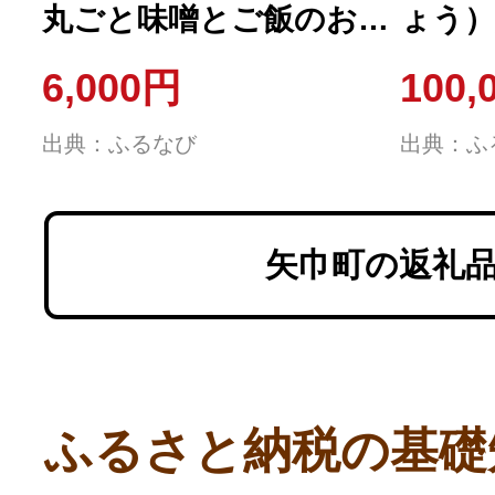
丸ごと味噌とご飯のお
ょう）
供 計3点セット
礼品なし
6,000円
100,
幅 矢
出典：ふるなび
出典：ふ
応援 
者 医
ツ 緑
矢巾町の返礼
お得 
ふるさと納税の基礎