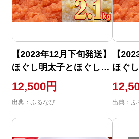
ふるさと納税の基礎知識
10秒ぴったり診断
自治体直営サイト特集
【2023年12月下旬発送】
【20
ほぐし明太子とほぐし醤
ほぐし
はじめるバイブルとは
油たらこのセット
油た
12,500円
12,5
2.1kg（300g×7p）たら
2.1k
よくあるご質問
出典：ふるなび
出典：ふ
こ タラコ 個包装
こ タ
問い合わせ