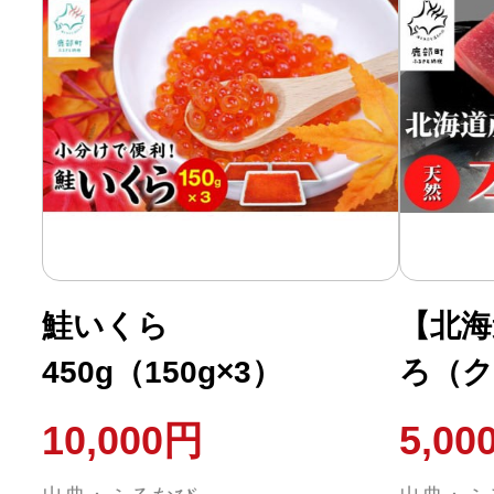
鮭いくら
【北海
450g（150g×3）
ろ（ク
訳あり
10,000円
5,00
約2人