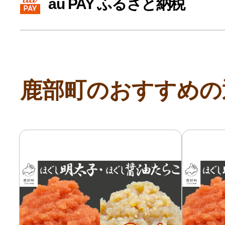
au PAY ふるさと納税
寄付上限額シミュレーション
給与所得者版
鹿部町のおすすめの
副業・パラレルワーカー
個人事業主・フリーラン
個人事業・フリーランス