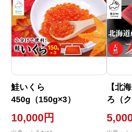
鮭いくら
【北海
450g（150g×3）
ろ（ク
訳あり
10,000円
5,00
約2人