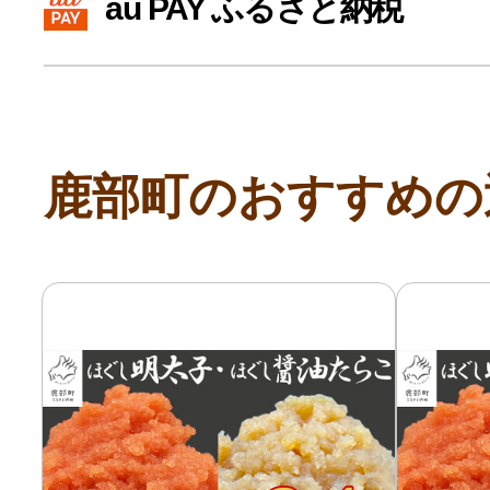
au PAY ふるさと納税
寄付上限額シミュレーション
給与所得者版
鹿部町のおすすめの
副業・パラレルワーカー
個人事業主・フリーラン
個人事業・フリーランス