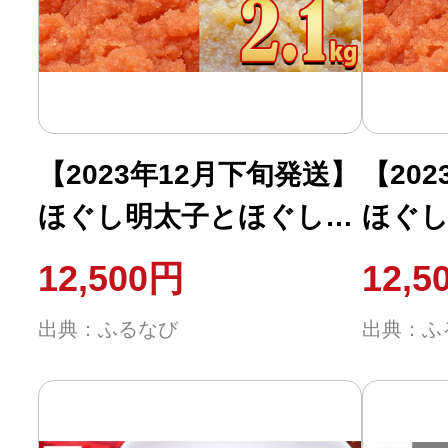
ふるさと納税の基礎知識
10秒ぴったり診断
自治体直営サイト特集
【2023年12月下旬発送】
【20
ほぐし明太子とほぐし醤
ほぐし
はじめるバイブルとは
油たらこのセット
油た
12,500円
12,5
2.1kg（300g×7p）たら
2.1k
よくあるご質問
出典：ふるなび
出典：ふ
こ タラコ 個包装
こ タ
問い合わせ