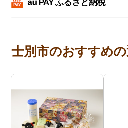
au PAY ふるさと納税
寄付上限額シミュレーション
給与所得者版
士別市のおすすめの
副業・パラレルワーカー
個人事業主・フリーラン
個人事業・フリーランス