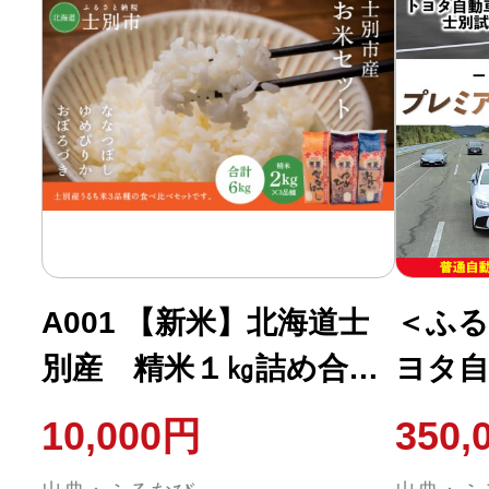
A001 【新米】北海道士
＜ふる
別産 精米１㎏詰め合わ
ヨタ自
せ
試験場
10,000円
350,
(202