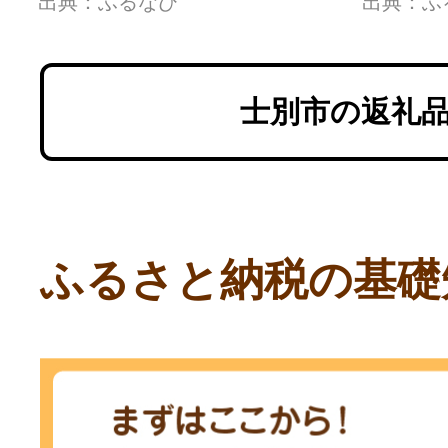
出典：ふるなび
出典：ふ
様) ト
試乗体
ース走
士別市の返礼
スポー
ふるさと納税の基礎