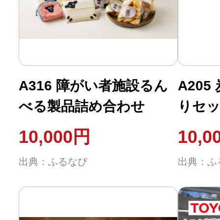
ふるさと納税の基礎知識
10秒ぴったり診断
自治体直営サイト特集
A316 障がい者施設るん
A20
べる製品詰め合わせ
りセ
はじめるバイブルとは
10,000円
10,0
よくあるご質問
出典：ふるなび
出典：ふ
問い合わせ