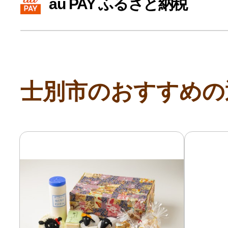
au PAY ふるさと納税
寄付上限額シミュレーション
給与所得者版
士別市のおすすめの
副業・パラレルワーカー
個人事業主・フリーラン
個人事業・フリーランス