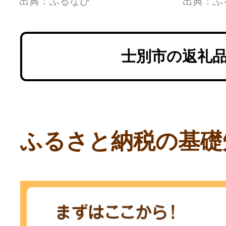
出典：ふるなび
出典：ふ
様) ト
試乗体
ース走
士別市の返礼
スポー
ふるさと納税の基礎