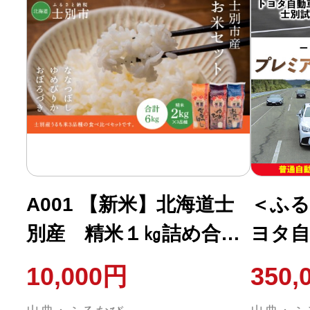
A001 【新米】北海道士
＜ふる
別産 精米１㎏詰め合わ
ヨタ自
せ
試験場
10,000円
350,
(202