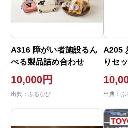
ふるさと納税の基礎知識
10秒ぴったり診断
自治体直営サイト特集
A316 障がい者施設るん
A20
べる製品詰め合わせ
りセ
はじめるバイブルとは
10,000円
10,0
よくあるご質問
出典：ふるなび
出典：ふ
問い合わせ