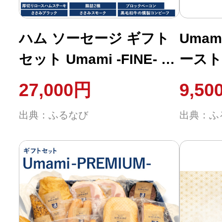
ふるさと納税の基礎知識
ハム ソーセージ ギフト
Uma
10秒ぴったり診断
セット Umami -FINE- 詰
ースト
め合わせ
ンビー
自治体直営サイト特集
27,000円
9,50
ーセー
はじめるバイブルとは
出典：ふるなび
出典：ふ
Uma
予定(
よくあるご質問
県 流
コンビ
問い合わせ