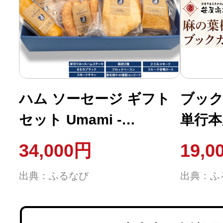
ハム ソーセージ ギフト
ブック
セット Umami -
単行本
PREMIUM- 詰め合わせ
屋商店
34,000円
19,0
予定(
出典：ふるなび
出典：ふ
県 流
ク カ