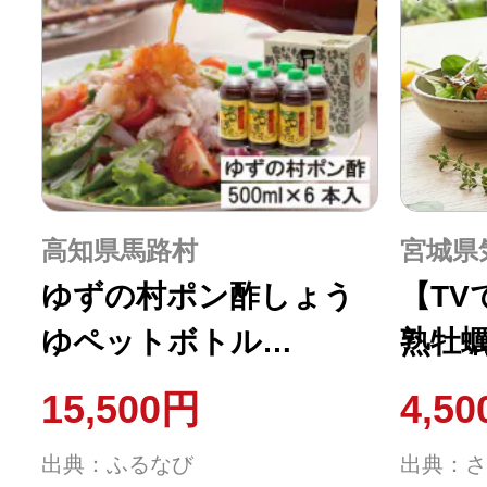
高知県馬路村
宮城県
ゆずの村ポン酢しょう
【TV
ゆペットボトル
熟牡
500ml×6本入【371】
150m
15,500円
4,5
[2056
出典：ふるなび
出典：さ