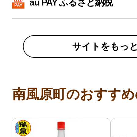
au PAY ふるさと納税
寄付上限額シミュレーション
給与所得者版
サイトをもっ
副業・パラレルワーカー
個人事業主・フリーラン
南風原町のおすすめ
個人事業・フリーランス