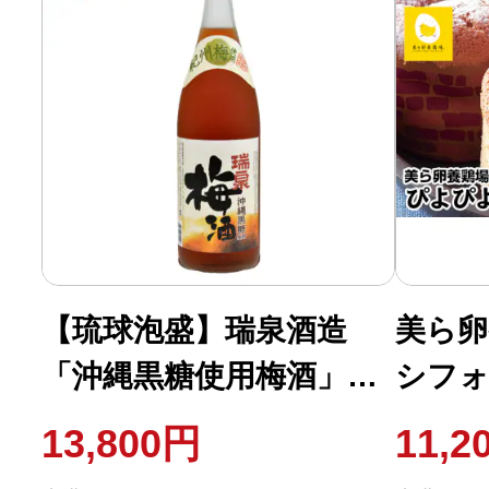
ふるさと納税の基礎知識
10秒ぴったり診断
自治体直営サイト特集
はじめるバイブルとは
【琉球泡盛】瑞泉酒造
美ら卵
よくあるご質問
「沖縄黒糖使用梅酒」
シフォ
問い合わせ
1,800ml
13,800円
11,2