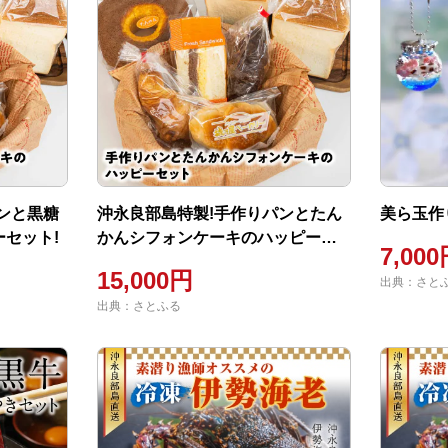
ンと黒糖
沖永良部島特製!手作りパンとたん
美ら玉作
セット!
かんシフォンケーキのハッピーセ
7,00
ット!
15,000円
出典：さと
出典：さとふる