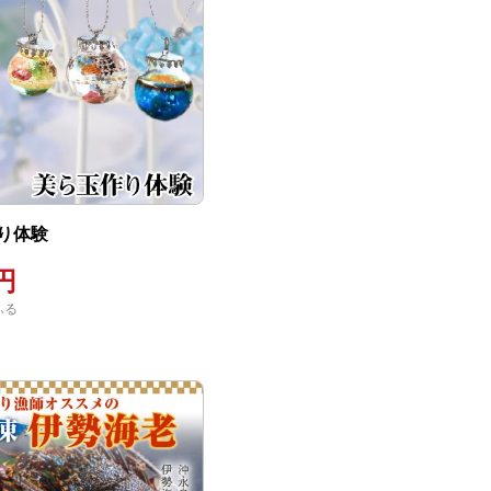
り体験
0円
ふる