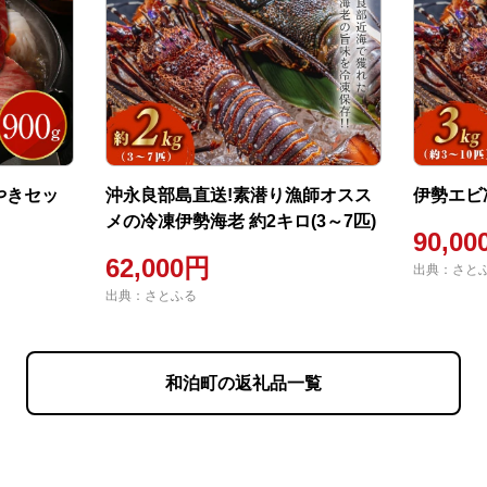
やきセッ
沖永良部島直送!素潜り漁師オスス
伊勢エビ
メの冷凍伊勢海老 約2キロ(3～7匹)
90,0
62,000円
出典：さと
出典：さとふる
和泊町の返礼品一覧