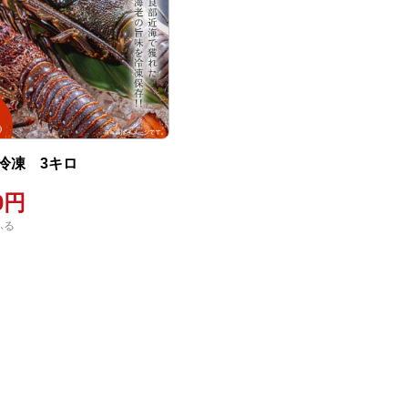
冷凍 3キロ
00円
ふる