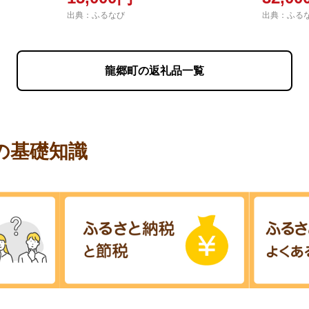
だもの フ
出典：ふるなび
出典：ふる
デザート
龍郷町の返礼品一覧
の基礎知識