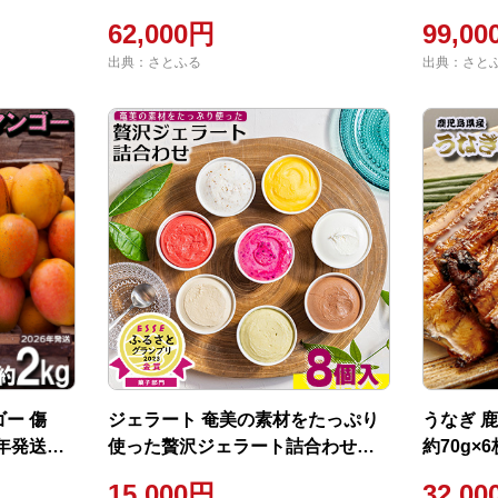
62,000円
99,0
出典：さとふる
出典：さと
ー 傷
ジェラート 奄美の素材をたっぷり
うなぎ 
6年発送】
使った贅沢ジェラート詰合わせ 8
約70g
島 龍郷町
個入
15,000円
32,0