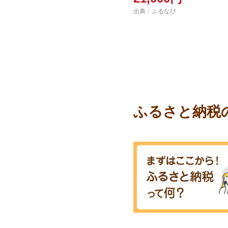
国産 奄美産 青果 果物 く
出典：ふるなび
ルーツ 南国 トロピカル 
スイーツ 濃厚 と
ふるさと納税