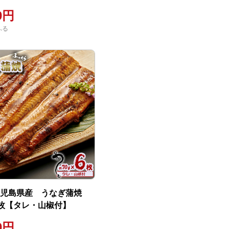
00円
ふる
鹿児島県産 うなぎ蒲焼
×6枚【タレ・山椒付】
00円